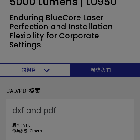
5000 Lumens | LU950
Enduring BlueCore Laser
Perfection and Installation
Flexibility for Corporate
Settings
問與答
聯絡我們
CAD/PDF檔案
dxf and pdf
版本 : v1.0
作業系統: Others