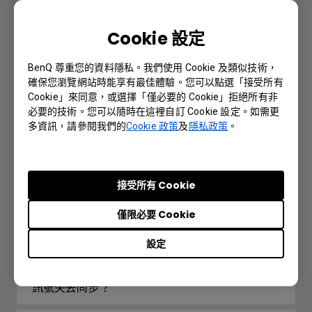
Cookie 設定
Further Query
BenQ 尊重您的資料隱私。我們使用 Cookie 及類似技術，
確保您瀏覽網站時能享有最佳體驗。您可以點選「接受所有
投影機的傳輸速率可以更改嗎？
Cookie」來同意，或選擇「僅必要的 Cookie」拒絕所有非
必要的技術。您可以隨時在這裡自訂 Cookie 設定。如需更
多資訊，請參閱我們的
Cookie 政策
及
隱私政策
。
哪些型號的BenQ投影機需要重啟電源？
有線遙控端口用於連接有線遙控器。有線遙
接受所有 Cookie
控器支持的最遠距離是多少？
僅限必要 Cookie
我的遙控器無法使用，該如何解決？
設定
在觀看藍光 3D 影片時，如何避免 DLP Link
訊號失去同步？