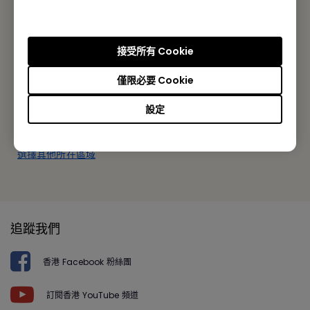
BenQ 香港
明基智能科技(香港)有限公司
接受所有 Cookie
香港九龍荔枝角長沙灣道777-779號天安工業大廈10樓A-2室
僅限必要 Cookie
Tel: +852-2330-6760
設定
Fax: +852-2330-6353
選擇其他所在區域
追蹤我們
香港 Facebook 粉絲團
訂閱香港 YouTube 頻道