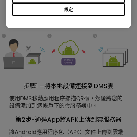
通過三個簡單的步驟為您的顯示器設
設定
置Android™App安裝：
步驟1 –將本地設備連接到DMS雲
使用DMS移動應用程序掃描QR碼，然後將您的
設備添加到您帳戶下的雲服務器中。
第2步-通過App將APK上傳到雲服務器
將Android應用程序包（APK）文件上傳到雲端