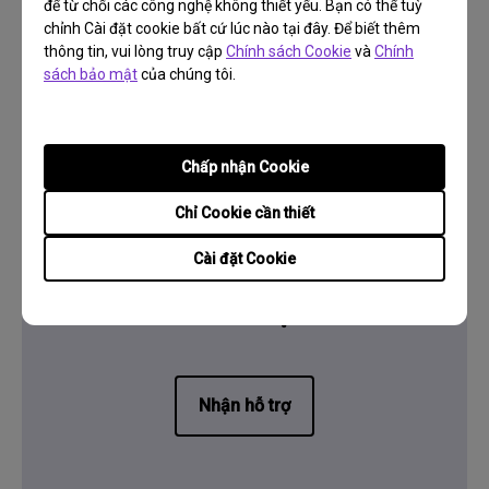
để từ chối các công nghệ không thiết yếu. Bạn có thể tuỳ
chỉnh Cài đặt cookie bất cứ lúc nào tại đây. Để biết thêm
thông tin, vui lòng truy cập
Chính sách Cookie
và
Chính
sách bảo mật
của chúng tôi.
Thông tin bảo hành
Chấp nhận Cookie
Chỉ Cookie cần thiết
Cài đặt Cookie
Liên hệ
Cần liên lạc?
Nhận hỗ trợ