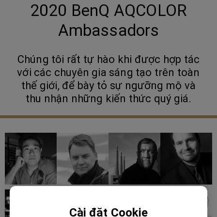
2020 BenQ AQCOLOR
Ambassadors
Chúng tôi rất tự hào khi được hợp tác
với các chuyên gia sáng tạo trên toàn
thế giới, để bày tỏ sự ngưỡng mộ và
thu nhận những kiến thức quý giá.
Cài đặt Cookie