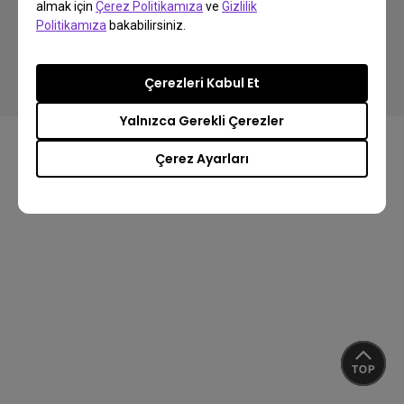
almak için
Çerez Politikamıza
ve
Gizlilik
Politikamıza
bakabilirsiniz.
Copyright © 2024 BenQ. All rights reserved.
Gizlilik Politikası
Veri Kullanımı Politikası
İthalat/İhracat Uyum
Çerezleri Kabul Et
Yalnızca Gerekli Çerezler
Çerez Ayarları