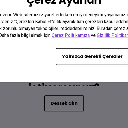
Çerez Ayarları
er verir. Web sitemizi ziyaret ederken en iyi deneyimi yaşamanız 
terseniz "Çerezleri Kabul Et"e tıklayarak tüm çerezleri kabul edebi
k zorunlu olmayan teknolojileri reddedebilirsiniz. Buradan çerez ay
Daha fazla bilgi almak için
Çerez Politikamıza
ve
Gizlilik Politik
Yalnızca Gerekli Çerezler
Bize Ulaşın
izimle iletişime geçmek 
istiyorsunuz?
Destek alın