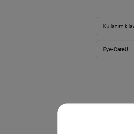
Kullanım kıl
Eye-CareU
Garanti bilgile