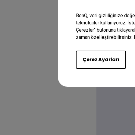
BenQ, veri gizliliğinize değ
teknolojiler kullanıyoruz. İs
Çerezler" butonuna tıklayara
zaman özelleştirebilirsiniz. 
Çerez Ayarları
B