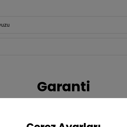
avuzu
Garanti
ri