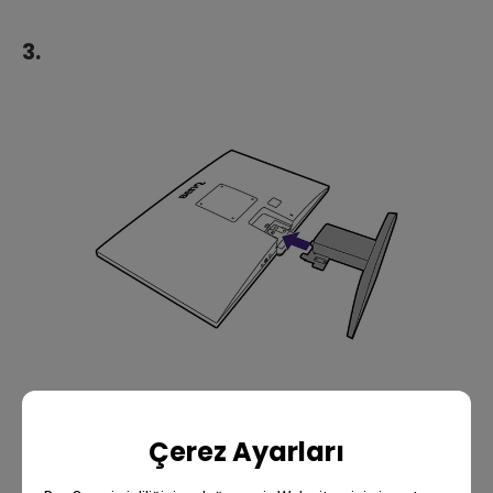
3.
Çerez Ayarları
4.