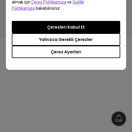
almak için
Çerez Politikamıza
ve
Gizlilik
Politikamıza
bakabilirsiniz.
Copyright © 2024 BenQ. All rights reserved.
Gizlilik Politikası
Veri Kullanımı Politikası
İthalat/İhracat Uyum
Çerezleri Kabul Et
Yalnızca Gerekli Çerezler
Çerez Ayarları