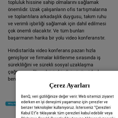
topluluk hissine sahip olmalarını sağlamak
önemlidir. Uzak çalışanların ofis tartışmalarına
ve toplantılara arkadaşlık duygusu, takım ruhu
ve verimli işbirliği sağlamak için dahil edilmesi
çok önemli olacaktır. Ve tüm bunları
başarmanın harika bir yolu video konferanstır.
Hindistan'da video konferans pazarı hızla
genişliyor ve firmalar kilitlenme sırasında iş
sürekliliğini ve sürekli sosyal uzaklaşma
çağrısını sağlamak için bir dizi çözümü hızla
benimsiyor.
Çerez Ayarları
BenQ, veri gizliliğinize değer verir. Web sitemizi ziyaret
ederken en iyi deneyimi yaşamanız için çerezler ve
benzer teknolojiler kullanıyoruz. İsterseniz "Çerezleri
Kabul Et"e tıklayarak tüm çerezleri kabul edebilir veya