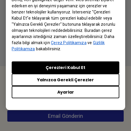
ederken en iyi deneyimi yaşamanız için çerezler ve
InstaShow, olağanüstü bir Video/Sunum
benzer teknolojiler kullanıyoruz. İsterseniz "Çerezleri
Kabul Et"e tıklayarak tüm çerezleri kabul edebilir veya
Moduna sahiptir. InstaShow S'de de bu özellik
"Yalnızca Gerekli Çerezler" butonuna tıklayarak zorunlu
var mı?
olmayan teknolojileri reddedebilirsiniz. Buradan çerez
ayarlarınızı istediğiniz zaman özelleştirebilirsiniz. Daha
fazla bilgi almak için
Çerez Politikamıza
ve
Gizlilik
Politikamıza
bakabilirsiniz.
Çerezleri Kabul Et
Yalnızca Gerekli Çerezler
BİZE ULAŞIN
Ayarlar
Sorularınız için bizimle iletişime geçebilirsiniz.
Email Gönderin