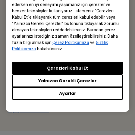
ederken en iyi deneyimi yaşamanız için çerezler ve
Bültene kayıt olun
benzer teknolojiler kullanıyoruz. İsterseniz "Çerezleri
Kabul Et"e tıklayarak tüm çerezleri kabul edebilir veya
İlk siz haberdar olun.
"Yalnızca Gerekli Çerezler" butonuna tıklayarak zorunlu
olmayan teknolojileri reddedebilirsiniz. Buradan çerez
ayarlarınızı istediğiniz zaman özelleştirebilirsiniz. Daha
fazla bilgi almak için
Çerez Politikamıza
ve
Gizlilik
Abone olun
Politikamıza
bakabilirsiniz.
Çerezleri Kabul Et
BenQ Türkiye
Yalnızca Gerekli Çerezler
BenQ Turkiye
Ayarlar
İstanbul / Turkey
Veya yerel ofisi bulun