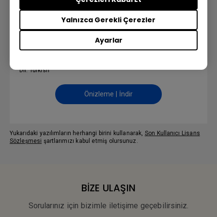
Yalnızca Gerekli Çerezler
Ayarlar
Kullanım Kılavuzu
Dil: Turkish
Önizleme | İndir
Yukarıdaki yazılımların herhangi birini kullanarak,
Son Kullanıcı Lisans
Sözleşmesi
şartlarımızı kabul etmiş olursunuz.
BİZE ULAŞIN
Sorularınız için bizimle iletişime geçebilirsiniz.