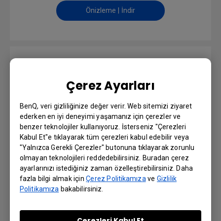
Önizleme | İndir
Hızlı Başlangıç Rehberi
Çerez Ayarları
Dil: Multi-Language
BenQ, veri gizliliğinize değer verir. Web sitemizi ziyaret
Önizleme | İndir
ederken en iyi deneyimi yaşamanız için çerezler ve
benzer teknolojiler kullanıyoruz. İsterseniz "Çerezleri
Kabul Et"e tıklayarak tüm çerezleri kabul edebilir veya
"Yalnızca Gerekli Çerezler" butonuna tıklayarak zorunlu
olmayan teknolojileri reddedebilirsiniz. Buradan çerez
User Manual
ayarlarınızı istediğiniz zaman özelleştirebilirsiniz. Daha
fazla bilgi almak için
Çerez Politikamıza
ve
Gizlilik
Politikamıza
bakabilirsiniz.
Dil: English
Önizleme | İndir
Çerezleri Kabul Et