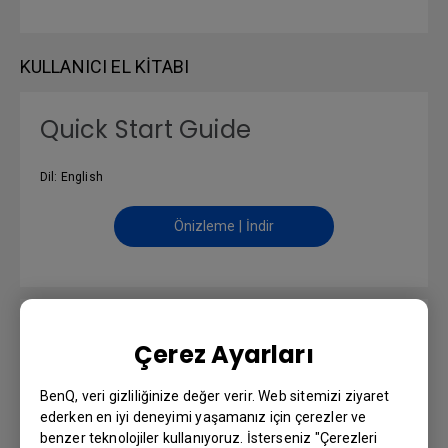
KULLANICI EL KITABI
Quick Start Guide
Dil: English
Önizleme | İndir
Kullanım Kılavuzu
Çerez Ayarları
Dil: Turkish
BenQ, veri gizliliğinize değer verir. Web sitemizi ziyaret
ederken en iyi deneyimi yaşamanız için çerezler ve
Önizleme | İndir
benzer teknolojiler kullanıyoruz. İsterseniz "Çerezleri