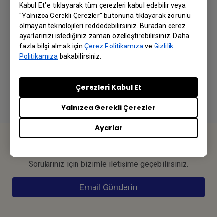
Kabul Et"e tıklayarak tüm çerezleri kabul edebilir veya
"Yalnızca Gerekli Çerezler" butonuna tıklayarak zorunlu
olmayan teknolojileri reddedebilirsiniz. Buradan çerez
ayarlarınızı istediğiniz zaman özelleştirebilirsiniz. Daha
User Manual
fazla bilgi almak için
Çerez Politikamıza
ve
Gizlilik
Politikamıza
bakabilirsiniz.
Dil: English
Çerezleri Kabul Et
Önizleme | İndir
Yalnızca Gerekli Çerezler
Ayarlar
BİZE ULAŞIN
Sorularınız için bizimle iletişime geçebilirsiniz.
Email Gönderin