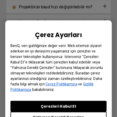
Projektörün baud hızı değiştirilebilir mi?
Hangi tip BenQ projeksiyonları yeniden
başlatma süreci gerektirir?
Çerez Ayarları
UHP lamba ışık kaynaklarına sahip modeller
BenQ, veri gizliliğinize değer verir. Web sitemizi ziyaret
için önerilen sürekli çalışma süresi ne kadardır?
ederken en iyi deneyimi yaşamanız için çerezler ve
benzer teknolojiler kullanıyoruz. İsterseniz "Çerezleri
Kabul Et"e tıklayarak tüm çerezleri kabul edebilir veya
Kablolu uzak bağlantı noktası, kablolu bir
"Yalnızca Gerekli Çerezler" butonuna tıklayarak zorunlu
uzaktan kumandaya bağlanmak için kullanılır.
olmayan teknolojileri reddedebilirsiniz. Buradan çerez
ayarlarınızı istediğiniz zaman özelleştirebilirsiniz. Daha
Kablolu uzaktan kumandanın desteklediği
fazla bilgi almak için
Çerez Politikamıza
ve
Gizlilik
maksimum mesafe nedir?
Politikamıza
bakabilirsiniz.
Uzaktan kumandam çalışmıyor. Bunu
Çerezleri Kabul Et
düzeltmek için ne yapılabilir?