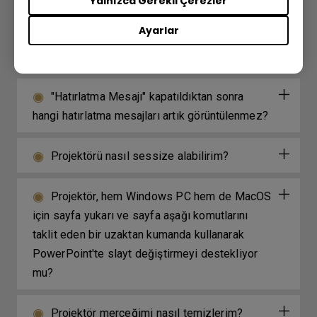
Yalnızca Gerekli Çerezler
Blue-Ray 3D videoyu izlerken DLP Bağlantı
Ayarlar
sinyalinin senkronizasyonunun kaybolmasını
nasıl önleyebilirim?
"Hatırlatma Mesajı" kapatıldıktan sonra
hangi hatırlatma mesajları artık görüntülenmez?
Projektörü nasıl sessize alabilirim?
Projektör, hem Windows PC hem de MacOS
için sayfa yukarı ve sayfa aşağı komutlarını
taklit eden bir uzaktan kumanda kullanarak
PowerPoint'te slayt değiştirmeyi destekliyor
mu?
Projektör merceğimi nasıl temizlerim?