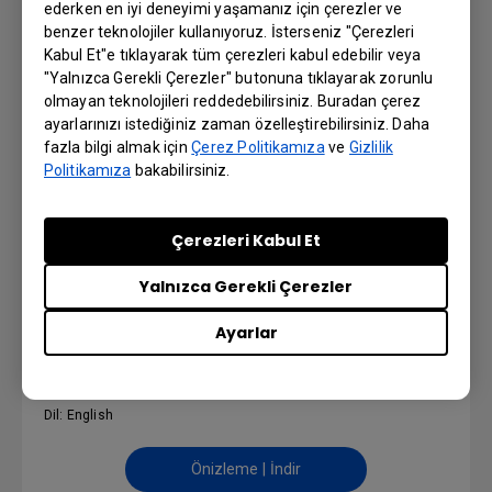
ederken en iyi deneyimi yaşamanız için çerezler ve
Önizleme | İndir
benzer teknolojiler kullanıyoruz. İsterseniz "Çerezleri
Kabul Et"e tıklayarak tüm çerezleri kabul edebilir veya
"Yalnızca Gerekli Çerezler" butonuna tıklayarak zorunlu
olmayan teknolojileri reddedebilirsiniz. Buradan çerez
ayarlarınızı istediğiniz zaman özelleştirebilirsiniz. Daha
Installation Guide
fazla bilgi almak için
Çerez Politikamıza
ve
Gizlilik
Politikamıza
bakabilirsiniz.
Dil: English
Çerezleri Kabul Et
Önizleme | İndir
Yalnızca Gerekli Çerezler
Ayarlar
User Manual
Dil: English
Önizleme | İndir