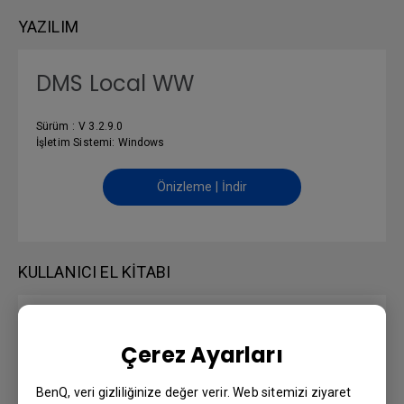
YAZILIM
DMS Local WW
Sürüm : V 3.2.9.0
İşletim Sistemi: Windows
Önizleme | İndir
KULLANICI EL KITABI
DMS Local User Manual
Çerez Ayarları
Dil: English
BenQ, veri gizliliğinize değer verir. Web sitemizi ziyaret