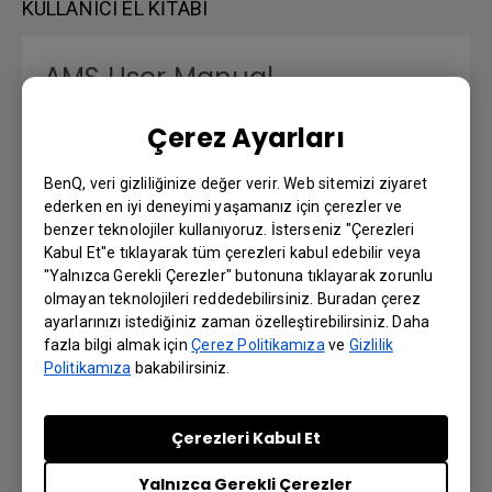
KULLANICI EL KITABI
AMS User Manual
Çerez Ayarları
Dil: English
BenQ, veri gizliliğinize değer verir. Web sitemizi ziyaret
Önizleme | İndir
ederken en iyi deneyimi yaşamanız için çerezler ve
benzer teknolojiler kullanıyoruz. İsterseniz "Çerezleri
Kabul Et"e tıklayarak tüm çerezleri kabul edebilir veya
"Yalnızca Gerekli Çerezler" butonuna tıklayarak zorunlu
DMS Local User Manual
olmayan teknolojileri reddedebilirsiniz. Buradan çerez
ayarlarınızı istediğiniz zaman özelleştirebilirsiniz. Daha
fazla bilgi almak için
Çerez Politikamıza
ve
Gizlilik
Dil: English
Politikamıza
bakabilirsiniz.
Önizleme | İndir
Çerezleri Kabul Et
Yalnızca Gerekli Çerezler