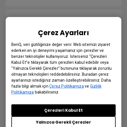
WHQL Driver
Çerez Ayarları
Sürüm : MP
İşletim Sistemi: Windows10|Windows7|Windows8
BenQ, veri gizliliğinize değer verir. Web sitemizi ziyaret
ederken en iyi deneyimi yaşamanız için çerezler ve
Önizleme | İndir
benzer teknolojiler kullanıyoruz. İsterseniz "Çerezleri
Kabul Et"e tıklayarak tüm çerezleri kabul edebilir veya
"Yalnızca Gerekli Çerezler" butonuna tıklayarak zorunlu
olmayan teknolojileri reddedebilirsiniz. Buradan çerez
ayarlarınızı istediğiniz zaman özelleştirebilirsiniz. Daha
Card Reader Driver
fazla bilgi almak için
Çerez Politikamıza
ve
Gizlilik
Politikamıza
bakabilirsiniz.
Sürüm : MP
İşletim Sistemi: Windows10|Windows8
Çerezleri Kabul Et
Önizleme | İndir
Yalnızca Gerekli Çerezler