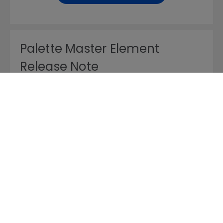
Palette Master Element
Release Note
Sürüm : V1.3.21
İşletim Sistemi: Others
Önizleme | İndir
Palette Master Element for
Win 10, 11
Sürüm : V1.3.21