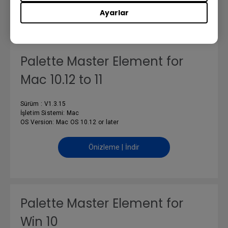
Ayarlar
YAZILIM
Palette Master Element for
Mac 10.12 to 11
Sürüm : V1.3.15
İşletim Sistemi: Mac
OS Version: Mac OS 10.12 or later
Önizleme | İndir
Palette Master Element for
Win 10