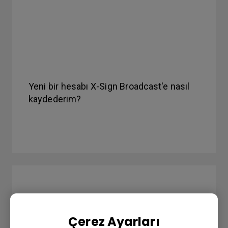
Yeni bir hesabı X-Sign Broadcast'e nasıl
kaydederim?
Çerez Ayarları