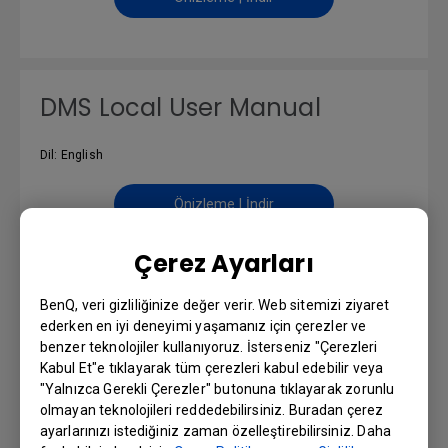
DMS Local User Manual
Dil: English
Önizleme | İndir
Çerez Ayarları
BenQ, veri gizliliğinize değer verir. Web sitemizi ziyaret
Installation Handbook
ederken en iyi deneyimi yaşamanız için çerezler ve
benzer teknolojiler kullanıyoruz. İsterseniz "Çerezleri
Dil: English
Kabul Et"e tıklayarak tüm çerezleri kabul edebilir veya
"Yalnızca Gerekli Çerezler" butonuna tıklayarak zorunlu
olmayan teknolojileri reddedebilirsiniz. Buradan çerez
Önizleme | İndir
ayarlarınızı istediğiniz zaman özelleştirebilirsiniz. Daha