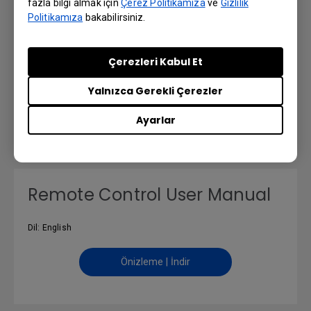
fazla bilgi almak için
Çerez Politikamıza
ve
Gizlilik
Politikamıza
bakabilirsiniz.
Quick Start Guide
Çerezleri Kabul Et
Dil: General
Yalnızca Gerekli Çerezler
Önizleme | İndir
Ayarlar
Remote Control User Manual
Dil: English
Önizleme | İndir