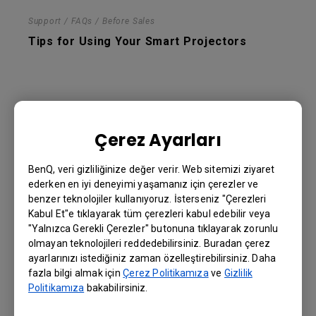
Support / FAQs / Before Sales
Tips for Using Your Smart Projectors
Çerez Ayarları
BenQ, veri gizliliğinize değer verir. Web sitemizi ziyaret
Support / FAQs / Before Sales
ederken en iyi deneyimi yaşamanız için çerezler ve
Network Standby Mode in your BenQ Smart
benzer teknolojiler kullanıyoruz. İsterseniz "Çerezleri
Projectors
Kabul Et"e tıklayarak tüm çerezleri kabul edebilir veya
"Yalnızca Gerekli Çerezler" butonuna tıklayarak zorunlu
olmayan teknolojileri reddedebilirsiniz. Buradan çerez
ayarlarınızı istediğiniz zaman özelleştirebilirsiniz. Daha
fazla bilgi almak için
Çerez Politikamıza
ve
Gizlilik
Politikamıza
bakabilirsiniz.