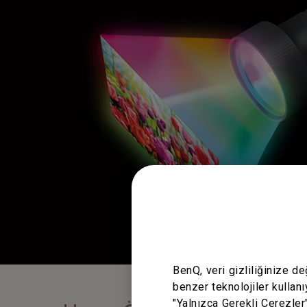
BenQ, veri gizliliğinize d
benzer teknolojiler kullanı
"Yalnızca Gerekli Çerezler