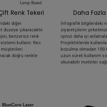
Çift Renk Tekeri
Daha Fazla N
ndaki diğer
İnfografik bilgilerdeki 
st düzeye çıkaracaktır.
ziyaretçilerin şirketini
isi, benzersiz renk
işinizi daha iyi anlama
sistemi kullanır. Rec.
Projektörlerde kullanıl
 müşterileri
bozulma olmadan 100.00
ıracak doğru renkte
uzun süreli kullanım s
okunabilir metinler sağl