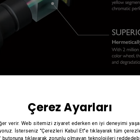
Çerez Ayarları
eğer verir. Web sitemizi ziyaret ederken en iyi deneyimi yaş
yoruz. İsterseniz "Çerezleri Kabul Et"e tıklayarak tüm çerezl
" butonuna tıklayarak zorunlu olmayan teknolojileri reddedebi