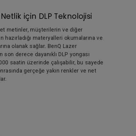
etlik için DLP Teknolojisi
net metinler, müşterilerin ve diğer
zin hazırladığı materyalleri okumalarına ve
larına olanak sağlar. BenQ Lazer
an son derece dayanıklı DLP yongası
0 saatin üzerinde çalışabilir, bu sayede
onrasında gerçeğe yakın renkler ve net
ar.