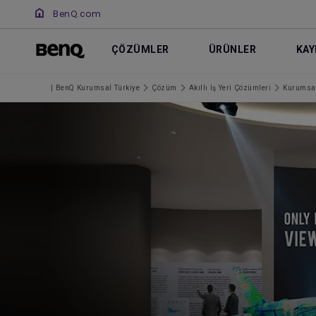
BenQ.com
ÇÖZÜMLER
ÜRÜNLER
KAY
| BenQ Kurumsal Türkiye
Çözüm
Akıllı İş Yeri Çözümleri
Kurumsal