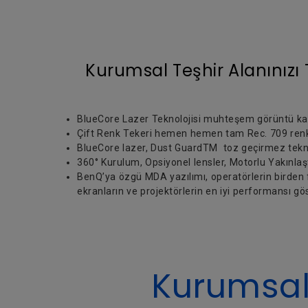
Kurumsal Teşhir Alanınız
BlueCore Lazer Teknolojisi muhteşem görüntü kali
Çift Renk Tekeri hemen hemen tam Rec. 709 renk
BlueCore lazer, Dust GuardTM toz geçirmez tekno
360° Kurulum, Opsiyonel lensler, Motorlu Yakınla
BenQ’ya özgü MDA yazılımı, operatörlerin birden f
ekranların ve projektörlerin en iyi performansı gö
Kurumsal 