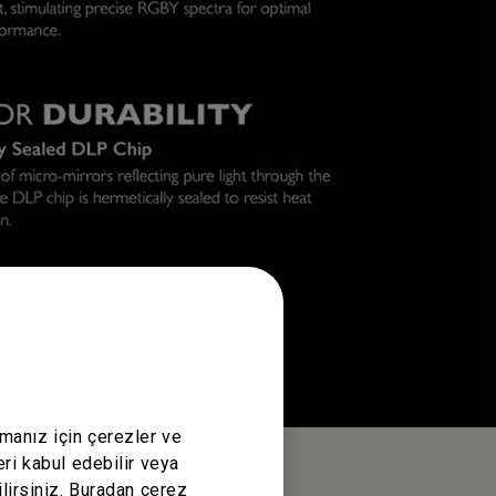
amanız için çerezler ve
eri kabul edebilir veya
lirsiniz. Buradan çerez