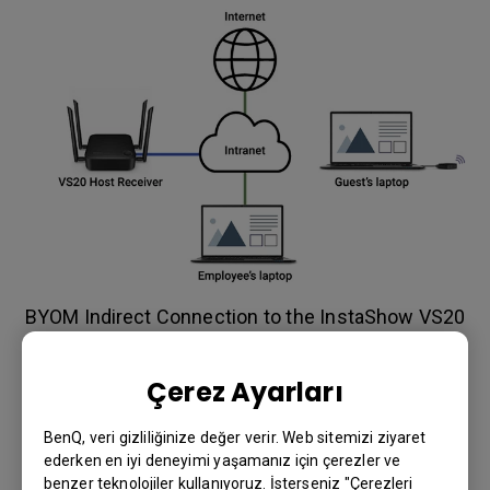
BYOM Indirect Connection to the InstaShow VS20
Host
Aşama 2: WPA2-Enterprise SSID'yi
Çerez Ayarları
etkinleştirin
BenQ, veri gizliliğinize değer verir. Web sitemizi ziyaret
İkinci koruyucu BYOM aşaması, konuk SSID'leri için
ederken en iyi deneyimi yaşamanız için çerezler ve
kurulumla WPA2-Enterprise'ı etkinleştiriyor. Bununla,
benzer teknolojiler kullanıyoruz. İsterseniz "Çerezleri