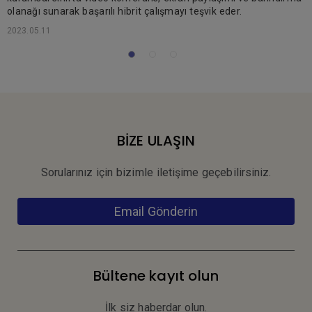
k
olanağı sunarak başarılı hibrit çalışmayı teşvik eder.
2
2023.05.11
BİZE ULAŞIN
Sorularınız için bizimle iletişime geçebilirsiniz.
Email Gönderin
Bültene kayıt olun
İlk siz haberdar olun.