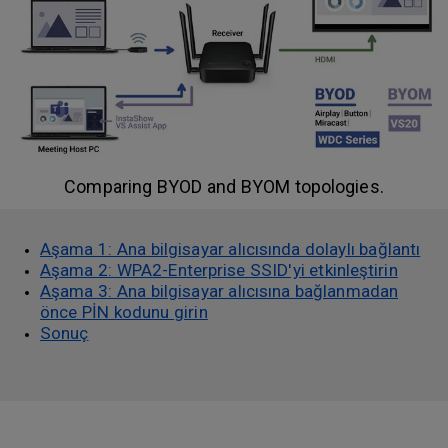
Comparing BYOD and BYOM topologies.
Aşama 1: Ana bilgisayar alıcısında dolaylı bağlantı
Aşama 2: WPA2-Enterprise SSID'yi etkinleştirin
Aşama 3: Ana bilgisayar alıcısına bağlanmadan
önce PİN kodunu girin
Sonuç