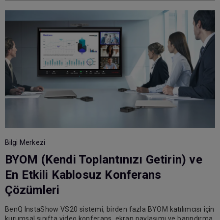
Bilgi Merkezi
B
BYOM (Kendi Toplantınızı Getirin) ve
En Etkili Kablosuz Konferans
Çözümleri
H
BenQ InstaShow VS20 sistemi, birden fazla BYOM katılımcısı için
ş
kurumsal sınıfta video konferans, ekran paylaşımı ve barındırma