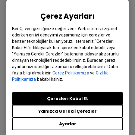
Çözüm
Çerez Ayarları
BenQ Teşhis Amaçlı Renkli Ekran tutarlı gri
tonlamalı görüntüler ve geniş renk aralığı sunarak,
BenQ, veri gizliliğinize değer verir. Web sitemizi ziyaret
renklerin aslına sadık bir şekilde üretilmesini
ederken en iyi deneyimi yaşamanız için çerezler ve
sağlar. Böylece doktorlar görsel ayrıntıların net bir
benzer teknolojiler kullanıyoruz. İsterseniz "Çerezleri
şekilde fark edilmesi sayesinde doğru
Kabul Et"e tıklayarak tüm çerezleri kabul edebilir veya
değerlendirmeler yapabilir.
"Yalnızca Gerekli Çerezler" butonuna tıklayarak zorunlu
olmayan teknolojileri reddedebilirsiniz. Buradan çerez
“Son birkaç yılda sağlık kontrolü yaptıran kişilerin
ayarlarınızı istediğiniz zaman özelleştirebilirsiniz. Daha
sayısı arttı, bu da Nanjing BenQ Tıp Merkezi
fazla bilgi almak için
Çerez Politikamıza
ve
Gizlilik
Radyoloji Bölümü'nde iş yükünün artması anlamına
Politikamıza
bakabilirsiniz.
geliyor. Çift monitör kullanılması, doktorların daha
verimli çalışmasına çok yardımcı oldu” dedi. BenQ
Çerezleri Kabul Et
Teşhis Amaçlı Renkli Ekran, kullanıcıların tek bir
düğmeye basarak görüntüleme modları arasında
Yalnızca Gerekli Çerezler
geçiş yapmasına ve farklı görüntüleme
durumlarına hızlı bir şekilde uyum sağlamasına
Ayarlar
olanak tanır. Ayrıca kullanıcı odaklı ergonomisi,