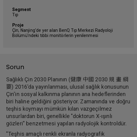
Segment
Tıp
Proje
Çin, Nanjing'de yer alan BenQ Tıp Merkezi Radyoloji
Bölümü'ndeki tıbbi monitörlerin yenilenmesi
Sorun
Sağlıklı Çin 2030 Planının (健康 中國 2030 規 畫 綱
要) 2016'da yayınlanması, ulusal sağlık konusunun
Çin'in sosyal kalkınma planının ana hedeflerinden
biri haline geldiğini gösteriyor. Zamanında ve doğru
teşhis koymayı mümkün kılan vazgeçilmez
unsurlardan biri, genellikle "doktorun X-ışınlı
gözleri" benzetmesi yapılan radyolojik kontroldür.
"Teşhis amaçlı renkli ekranla radyografik