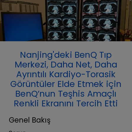
Nanjing'deki BenQ Tıp
Merkezi, Daha Net, Daha
Ayrıntılı Kardiyo-Torasik
Görüntüler Elde Etmek için
BenQ’nun Teşhis Amaçlı
Renkli Ekranını Tercih Etti
Genel Bakış