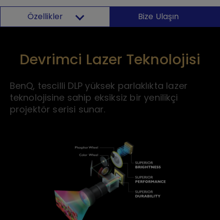
Özellikler
Bize Ulaşın
Devrimci Lazer Teknolojisi
BenQ, tescilli DLP yüksek parlaklıkta lazer
teknolojisine sahip eksiksiz bir yenilikçi
projektör serisi sunar.