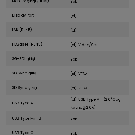
Monitör çıkışı (HDMI)
Yok
Display Port
(x1)
LAN (RJ45)
(x1)
HDBaseT (RJ45)
(x1), Video/Ses
3G-SDI girişi
Yok
3D Sync girişi
(x1), VESA
3D Sync çıkışı
(x1), VESA
(x1), USB Type A-1 (2.0/Güç
USB Type A
Kaynağı2.0A)
USB Type Mini B
Yok
USB Type C
Yok