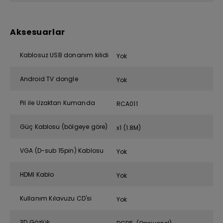
Aksesuarlar
Kablosuz USB donanım kilidi
Yok
Android TV dongle
Yok
Pil ile Uzaktan Kumanda
RCA011
Güç Kablosu (bölgeye göre)
x1 (1.8M)
VGA (D-sub 15pin) Kablosu
Yok
HDMI Kablo
Yok
Kullanım Kılavuzu CD'si
Yok
3D Gözlük