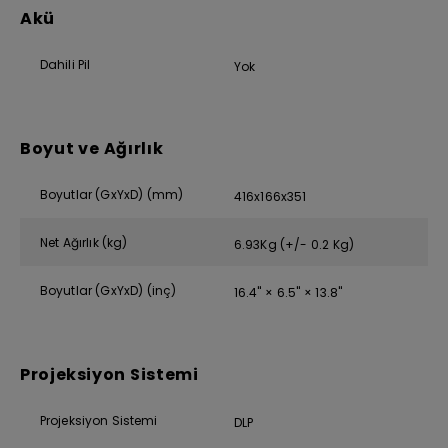
Akü
Dahili Pil
Yok
Boyut ve Ağırlık
Boyutlar (GxYxD) (mm)
416x166x351
Net Ağırlık (kg)
6.93Kg (+/- 0.2 Kg)
Boyutlar (GxYxD) (inç)
16.4" × 6.5" × 13.8"
Projeksiyon Sistemi
Projeksiyon Sistemi
DLP