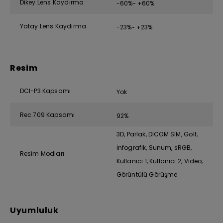
Dikey Lens Kaydırma
-60%~ +60%
Yatay Lens Kaydırma
-23%~ +23%
Resim
DCI-P3 Kapsamı
Yok
Rec.709 Kapsamı
92%
3D, Parlak, DICOM SIM, Golf,
İnfografik, Sunum, sRGB,
Resim Modları
Kullanıcı 1, Kullanıcı 2, Video,
Görüntülü Görüşme
Uyumluluk