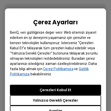
RS232 girişi (DB-9pin)
(x1)
Çerez Ayarları
RS232 çıkışı (DB-9pin)
Yok
Kablolu Uzaktan Kumanda
BenQ, veri gizliliğinize değer verir. Web sitemizi ziyaret
(x1)
Girişi (3,5 mm Mini Jak)
ederken en iyi deneyimi yaşamanız için çerezler ve
benzer teknolojiler kullanıyoruz. İsterseniz "Çerezleri
Kablolu Uzaktan Kumanda
(x1)
Çıkışı (3,5 mm Mini Jak)
Kabul Et"e tıklayarak tüm çerezleri kabul edebilir veya
"Yalnızca Gerekli Çerezler" butonuna tıklayarak zorunlu
DC 12V Tetikleyici (3,5 mm Jak)
(x1)
olmayan teknolojileri reddedebilirsiniz. Buradan çerez
ayarlarınızı istediğiniz zaman özelleştirebilirsiniz. Daha
fazla bilgi almak için
Çerez Politikamıza
ve
Gizlilik
Politikamıza
bakabilirsiniz.
Ses
Çerezleri Kabul Et
Hoparlör
(x1), 10 W
Yalnızca Gerekli Çerezler
Ses çıkışı (3,5 mm Mini Jak)
(x1)
Ayarlar