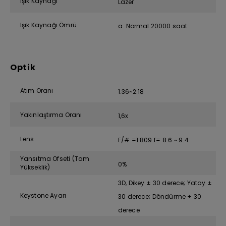
Işık Kaynağı
Lazer
Işık Kaynağı Ömrü
a. Normal 20000 saat
Optik
Atım Oranı
1.36~2.18
Yakınlaştırma Oranı
1,6x
Lens
F/# =1.809 f= 8.6 ~ 9.4
Yansıtma Ofseti (Tam
0%
Yükseklik)
3D, Dikey ± 30 derece; Yatay ±
Keystone Ayarı
30 derece; Döndürme ± 30
derece