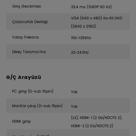
Giriş Gecikmesi
33,4 ms (1080P 60 Hz)
VGA (640 x 480) ila 4K UHD
Çözünürlük Desteği
(3840 x 2160)
Yatay Frekans
15K~135KHz
Dikey Tarama Hızı
23~240Hz
G/Ç Arayüzü
PC girişi (D-sub 15pin)
Yok
Monitör çıkışı (D-sub 15pin)
Yok
(x2), HDMI-1 (2.0b/HDCP2.2),
HDMI girişi
HDMI-2 (2.0b/HDCP2.2)