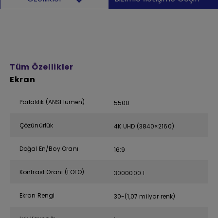
Tüm Özellikler
Ekran
Parlaklık (ANSI lümen)
5500
Çözünürlük
4K UHD (3840×2160)
Doğal En/Boy Oranı
16:9
Kontrast Oranı (FOFO)
3000000:1
Ekran Rengi
30-(1,07 milyar renk)