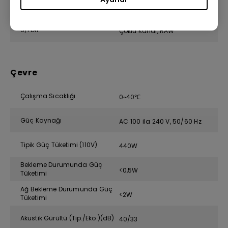
HDMI Ses Dönüşü
ARC, 5.1 kanal
S/PDIF
Çoklu Kanal, RAW
Çevre
Çalışma Sıcaklığı
0~40℃
Güç Kaynağı
AC 100 ila 240 V, 50/60 Hz
Tipik Güç Tüketimi (110V)
440W
Bekleme Durumunda Güç
<0,5W
Tüketimi
Ağ Bekleme Durumunda Güç
<2W
Tüketimi
Akustik Gürültü (Tip./Eko.)(dB)
40/33