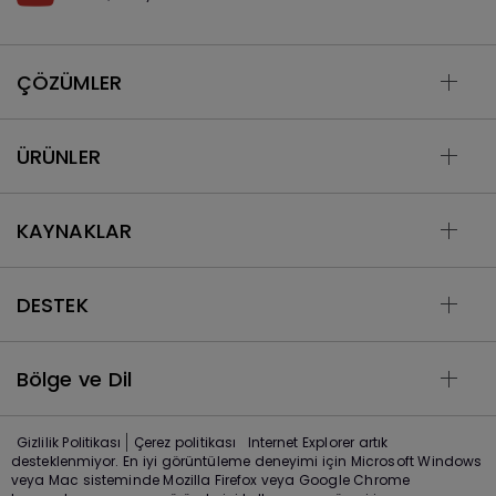
ÇÖZÜMLER
ÜRÜNLER
KAYNAKLAR
DESTEK
Bölge ve Dil
Gizlilik Politikası
Çerez politikası
Internet Explorer artık
desteklenmiyor. En iyi görüntüleme deneyimi için Microsoft Windows
veya Mac sisteminde Mozilla Firefox veya Google Chrome