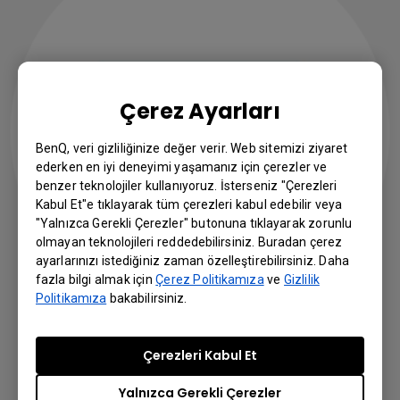
Çerez Ayarları
BenQ, veri gizliliğinize değer verir. Web sitemizi ziyaret
ederken en iyi deneyimi yaşamanız için çerezler ve
benzer teknolojiler kullanıyoruz. İsterseniz "Çerezleri
Kabul Et"e tıklayarak tüm çerezleri kabul edebilir veya
"Yalnızca Gerekli Çerezler" butonuna tıklayarak zorunlu
olmayan teknolojileri reddedebilirsiniz. Buradan çerez
ayarlarınızı istediğiniz zaman özelleştirebilirsiniz. Daha
fazla bilgi almak için
Çerez Politikamıza
ve
Gizlilik
Politikamıza
bakabilirsiniz.
Haber Bültenine Abone Olun
Çerezleri Kabul Et
Yalnızca Gerekli Çerezler
BenQ’nun en son incelemeleri, yenilikleri ve