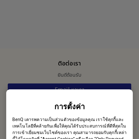
ติอต่อเรา
ยินดีต้อนรับ
Email หาเรา
การตั้งค่า
สมัครรับจดหมายข่าว
BenQ เคารพความเป็นส่วนตัวของข้อมูลคุณ เราใช้คุกกี้และ
เป็นคนแรกที่ได้ข้อมูลใหม่ๆจากเรา
เทคโนโลยีที่คล้ายกันเพื่อให้คุณได้รับประสบการณ์ที่ดีที่สุดใน
การเข้าเยี่ยมชมเว็บไซต์ของเรา คุณสามารถยอมรับคุกกี้เหล่า
นี้ได้โดยคลิกที่ “Accept Cookies” หรือเลือก “Only Required