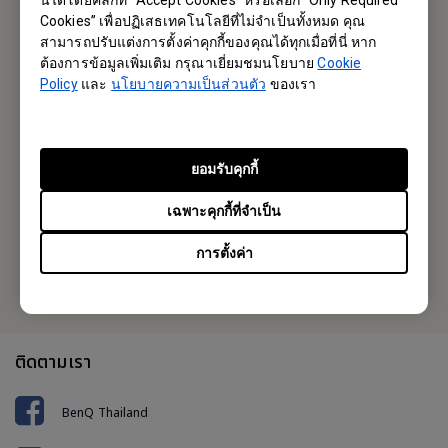
Subscribe
Cookies” เพื่อปฏิเสธเทคโนโลยีที่ไม่จำเป็นทั้งหมด คุณ
สามารถปรับแต่งการตั้งค่าคุกกี้ของคุณได้ทุกเมื่อที่นี่ หาก
ต้องการข้อมูลเพิ่มเติม กรุณาเยี่ยมชมนโยบาย
Cookie
BenQ Thailand
Policy
และ
นโยบายความเป็นส่วนตัว
ของเรา
บริษัท เบ็นคิว (ประเทศไทย) จำกัด
287 อาคารลิเบอร์ตี้สแควร์ ชั้น 12 ห้อง 1206 ถนนสีลม แขวงสีลม เขต
บางรัก กรุงเทพฯ 10500
ยอมรับคุกกี้
Tel: +6686-988-9132
เฉพาะคุกกี้ที่จำเป็น
Fax: +662-700-5863
การตั้งค่า
หรือค้นหาสำนักงานในพื้นที่ของคุณ
ติดตามเรา
BenQ Thailand