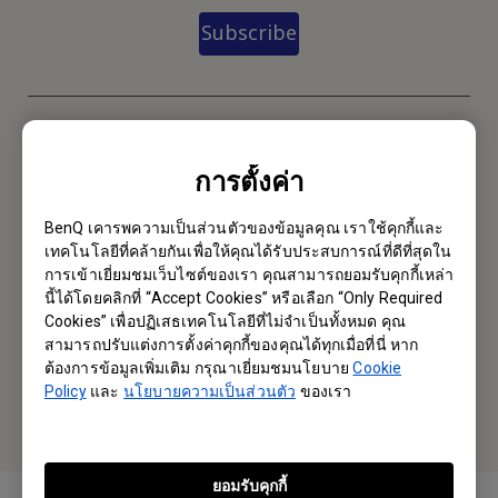
Subscribe
BenQ Thailand
การตั้งค่า
บริษัท เบ็นคิว (ประเทศไทย) จำกัด
287 อาคารลิเบอร์ตี้สแควร์ ชั้น 12 ห้อง 1206 ถนนสีลม แขวงสีลม เขต
BenQ เคารพความเป็นส่วนตัวของข้อมูลคุณ เราใช้คุกกี้และ
บางรัก กรุงเทพฯ 10500
เทคโนโลยีที่คล้ายกันเพื่อให้คุณได้รับประสบการณ์ที่ดีที่สุดใน
การเข้าเยี่ยมชมเว็บไซต์ของเรา คุณสามารถยอมรับคุกกี้เหล่า
Tel: +6686-988-9132
นี้ได้โดยคลิกที่ “Accept Cookies” หรือเลือก “Only Required
Cookies” เพื่อปฏิเสธเทคโนโลยีที่ไม่จำเป็นทั้งหมด คุณ
สามารถปรับแต่งการตั้งค่าคุกกี้ของคุณได้ทุกเมื่อที่นี่ หาก
Fax: +662-700-5863
ต้องการข้อมูลเพิ่มเติม กรุณาเยี่ยมชมนโยบาย
Cookie
Policy
และ
นโยบายความเป็นส่วนตัว
ของเรา
หรือค้นหาสำนักงานในพื้นที่ของคุณ
ยอมรับคุกกี้