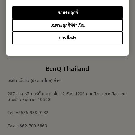
สมัครรับจดหมายข่าว
ยอมรับคุกกี้
เป็นคนแรกที่ได้ข้อมูลใหม่ๆจากเรา
เฉพาะคุกกี้ที่จำเป็น
การตั้งค่า
Subscribe
BenQ Thailand
บริษัท เบ็นคิว (ประเทศไทย) จำกัด
287 อาคารลิเบอร์ตี้สแควร์ ชั้น 12 ห้อง 1206 ถนนสีลม แขวงสีลม เขต
บางรัก กรุงเทพฯ 10500
Tel: +6686-988-9132
Fax: +662-700-5863