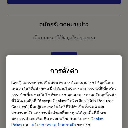
สมัครรับจดหมายข่าว
เป็นคนแรกที่ได้ข้อมูลใหม่ๆจากเรา
Subscribe
การตั้งค่า
BenQ Thailand
BenQ เคารพความเป็นส่วนตัวของข้อมูลคุณ เราใช้คุกกี้และ
เทคโนโลยีที่คล้ายกันเพื่อให้คุณได้รับประสบการณ์ที่ดีที่สุดใน
บริษัท เบ็นคิว (ประเทศไทย) จำกัด
การเข้าเยี่ยมชมเว็บไซต์ของเรา คุณสามารถยอมรับคุกกี้เหล่า
นี้ได้โดยคลิกที่ “Accept Cookies” หรือเลือก “Only Required
287 อาคารลิเบอร์ตี้สแควร์ ชั้น 12 ห้อง 1206 ถนนสีลม แขวงสีลม เขต
Cookies” เพื่อปฏิเสธเทคโนโลยีที่ไม่จำเป็นทั้งหมด คุณ
บางรัก กรุงเทพฯ 10500
สามารถปรับแต่งการตั้งค่าคุกกี้ของคุณได้ทุกเมื่อที่นี่ หาก
ต้องการข้อมูลเพิ่มเติม กรุณาเยี่ยมชมนโยบาย
Cookie
Tel: +6686-988-9132
Policy
และ
นโยบายความเป็นส่วนตัว
ของเรา