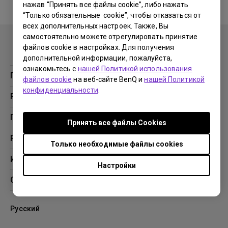
нажав “Принять все файлы cookie”, либо нажать
“Только обязательные cookie”, чтобы отказаться от
No related warranty information
всех дополнительных настроек. Также, Вы
самостоятельно можете отрегулировать принятие
файлов cookie в настройках. Для получения
дополнительной информации, пожалуйста,
ознакомьтесь с
нашей Политикой использования
Продукция
файлов cookie
на веб-сайте BenQ и
нашей Политикой
конфиденциальности
.
Проекторы
Решения
Мониторы
Образование
Поддержка
Принять все файлы Сookies
Бизнес
Поддержка
Ресурсы
Только необходимые файлы cookies
Загрузки
Проекционный калькулятор
Информация
Настройки
База знаний
BenQ AQCOLOR
О компании BenQ
Профиль компании
Русский
Новости