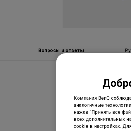
Вопросы и ответы
Ру
Добро
Компания BenQ соблюда
аналогичные технологии
нажав “Принять все файл
Дисплей
Н
всех дополнительных на
cookie в настройках. Д