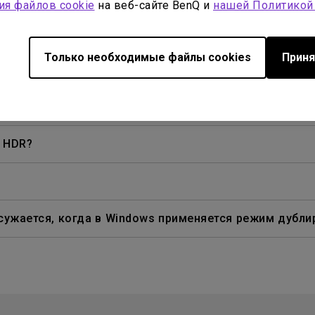
ия файлов cookie
на веб-сайте BenQ и
нашей Политикой
р фильмов Blu-ray 3D в пассивных поляризованных о
Только необходимые файлы cookies
Приня
 подключении мобильного устройства к проектору с п
ney+, Hulu и других. Как я могу это исправить?
K HDR?
сужается, когда в Windows применяется режим дубли