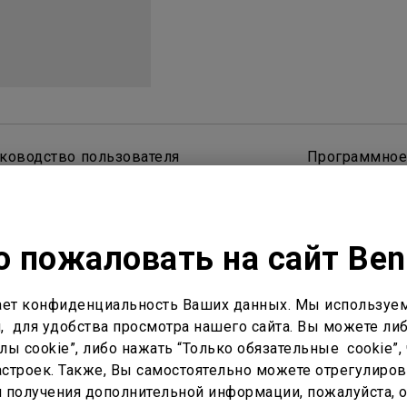
С регулировкой по высоте
С Android TV
С низкой задержкой вывода
ководство пользователя
Программное
 пожаловать на сайт Be
ет конфиденциальность Ваших данных. Мы используем
, для удобства просмотра нашего сайта. Вы можете либ
ы cookie”, либо нажать “Только обязательные cookie”, 
астройка
Кастинг и зеркалирование
Внеш
строек. Также, Вы самостоятельно можете отрегулиров
ля получения дополнительной информации, пожалуйста, 