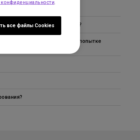
 конфиденциальности
.
чках, как на моем телевизоре?
ть все файлы Сookies
омощью кабеля или адаптера и попытке
рования?