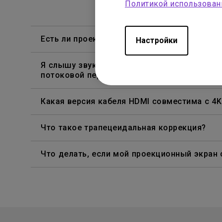
Политикой использован
Есть ли проектор, поддерживающий просмот
Настройки
Я слышу звук, но экран всегда гаснет при
потоковой передачи контента из Netflix, Dis
Какая версия кабеля HDMI совместима с 4
Что такое трапецеидальная коррекция?
Что делать, если мой проекционный экран 