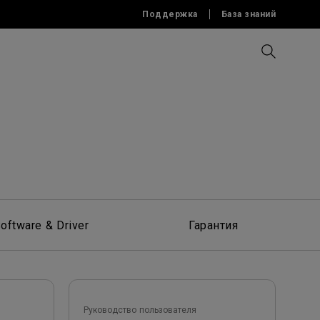
Поддержка
База знаний
изнеса
Сравнить все проекторы
Сравнить мониторы
Software
Аксессуары
Программное обеспечение
Аксессуары
ПО для Digital Signage
хнологией
oftware & Driver
Гарантия
Руководство пользователя