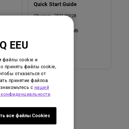
Quick Start Guide
Обновить:
2021/07/28
Язык:
English
Размер файла:
3.52 MB
Версия:
nQ EEU
Просмотр
 файлы cookie и
о принять файлы cookie,
чтобы отказаться от
ать принятие файлов
ознакомьтесь с
нашей
 конфиденциальности
.
ателя
ть все файлы Сookies