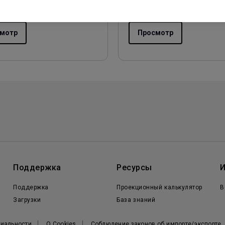
Версия:
мотр
Просмотр
Поддержка
Ресурсы
Поддержка
Проекционный калькулятор
B
Загрузки
База знаний
иальности
О Cookies
Соблюдение законов об импорте/экспорте