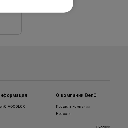
Информация
О компании BenQ
enQ AQCOLOR
Профиль компании
Новости
Русский