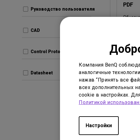
PDF
Руководство пользователя
Обнови
Язык:
CAD
Размер
Версия
Добро
Control Protocols
Прос
Компания BenQ соблюда
аналогичные технологии
Datasheet
нажав “Принять все файл
всех дополнительных на
cookie в настройках. Д
Руководс
Политикой использован
User 
Обнови
Настройки
Язык:
En
Размер