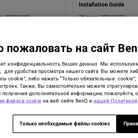
С регулировкой по высоте
Installation Guide
С Android TV
ть:
2022/11/07
Обновить:
2022/10/27
С низкой задержкой вывода
Язык:
English
 файла:
360.2 KB
Размер файла:
6.55 MB
:
1
Версия:
 пожаловать на сайт Be
мотр
Просмотр
ет конфиденциальность Ваших данных. Мы используем
, для удобства просмотра нашего сайта. Вы можете либ
ы cookie”, либо нажать “Только обязательные cookie”, 
строек. Также, Вы самостоятельно можете отрегулиров
ля получения дополнительной информации, пожалуйста, 
тво пользователя
Руководство пользователя
ия файлов cookie
на веб-сайте BenQ и
нашей Политикой
Manual
Руководство пользов
ть:
2022/10/27
Обновить:
2022/10/27
Только необходимые файлы cookies
Приня
glish
Язык:
Russian
 файла:
8.2 MB
Размер файла:
8.37 MB