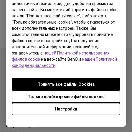
аналогичные технологии, для удобства просмотра
нашего сайта. Вы можете либо принять файлы cookie,
Соответствующие программы
нажав “Принять все файлы cookie”, либо нажать
“Только обязательные cookie”, чтобы отказаться от
и драйверы отсутствуют
всех дополнительных настроек. Также, Вы
самостоятельно можете отрегулировать принятие
файлов cookie в настройках. Для получения
дополнительной информации, пожалуйста,
ознакомьтесь с
нашей Политикой использования
файлов cookie
на веб-сайте BenQ и
нашей Политикой
конфиденциальности
.
Продукция
Принять все файлы Сookies
Проекторы
Решения
Мониторы
Только необходимые файлы cookies
Образование
Поддержка
Бизнес
Настройки
Поддержка
Ресурсы
Загрузки
Проекционный калькулятор
Информация