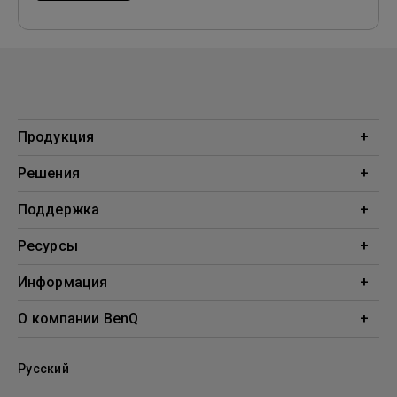
Продукция
Проекторы
Решения
Мониторы
Образование
Поддержка
Бизнес
Поддержка
Ресурсы
Загрузки
Проекционный калькулятор
Информация
База знаний
BenQ AQCOLOR
О компании BenQ
Профиль компании
Русский
Новости