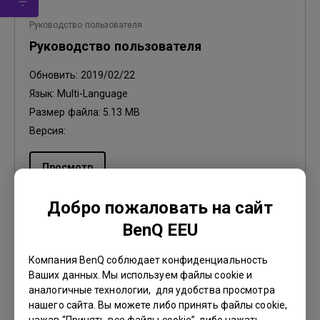
Руководство пользователя
Руководство пользователя
Обновить:
2019/02/22
Язык:
Multi-Language
Размер файла:
5.13 MB
Версия:
Просмотр
Добро пожаловать на сайт
BenQ EEU
Руководство пользователя
Компания BenQ соблюдает конфиденциальность
User Manual
Ваших данных. Мы используем файлы cookie и
аналогичные технологии, для удобства просмотра
Обновить:
2021/07/01
нашего сайта. Вы можете либо принять файлы cookie,