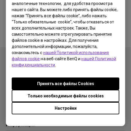
аналогичные технологии, для удобства просмотра
нашего сайта. Вы можете либо принять файлы cookie,
Соответствующие программы
нажав “Принять все файлы cookie”, либо нажать
“Только обязательные cookie”, чтобы отказаться от
и драйверы отсутствуют
всех дополнительных настроек. Также, Вы
самостоятельно можете отрегулировать принятие
файлов cookie в настройках. Для получения
дополнительной информации, пожалуйста,
ознакомьтесь с
нашей Политикой использования
файлов cookie
на веб-сайте BenQ и
нашей Политикой
конфиденциальности
.
Продукция
Принять все файлы Сookies
Проекторы
Решения
Мониторы
Только необходимые файлы cookies
Образование
Поддержка
Бизнес
Настройки
Поддержка
Ресурсы
Загрузки
Проекционный калькулятор
Информация