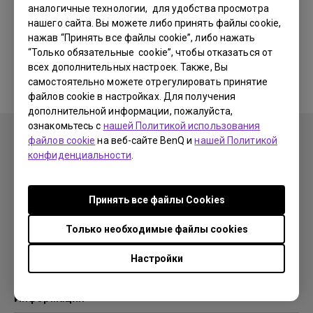
аналогичные технологии, для удобства просмотра
нашего сайта. Вы можете либо принять файлы cookie,
Соответствующие программы
нажав “Принять все файлы cookie”, либо нажать
“Только обязательные cookie”, чтобы отказаться от
и драйверы отсутствуют
всех дополнительных настроек. Также, Вы
самостоятельно можете отрегулировать принятие
файлов cookie в настройках. Для получения
дополнительной информации, пожалуйста,
ознакомьтесь с
нашей Политикой использования
файлов cookie
на веб-сайте BenQ и
нашей Политикой
конфиденциальности
.
Продукция
Принять все файлы Сookies
Проекторы
Решения
Мониторы
Только необходимые файлы cookies
Образование
Поддержка
Бизнес
Настройки
Поддержка
Ресурсы
Загрузки
Проекционный калькулятор
Информация