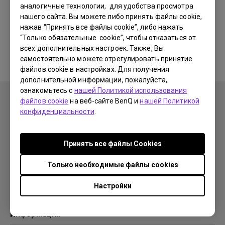
аналогичные технологии, для удобства просмотра
нашего сайта. Вы можете либо принять файлы cookie,
Соответствующие программы
нажав “Принять все файлы cookie”, либо нажать
“Только обязательные cookie”, чтобы отказаться от
и драйверы отсутствуют
всех дополнительных настроек. Также, Вы
самостоятельно можете отрегулировать принятие
файлов cookie в настройках. Для получения
дополнительной информации, пожалуйста,
ознакомьтесь с
нашей Политикой использования
файлов cookie
на веб-сайте BenQ и
нашей Политикой
конфиденциальности
.
Продукция
Принять все файлы Сookies
Проекторы
Решения
Мониторы
Только необходимые файлы cookies
Образование
Поддержка
Бизнес
Настройки
Поддержка
Ресурсы
Загрузки
Проекционный калькулятор
Информация