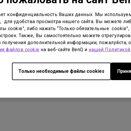
ет конфиденциальность Ваших данных. Мы используем
, для удобства просмотра нашего сайта. Вы можете либ
ы cookie”, либо нажать “Только обязательные cookie”, 
строек. Также, Вы самостоятельно можете отрегулиров
Поддержка
Ресурсы
ля получения дополнительной информации, пожалуйста, 
ия файлов cookie
на веб-сайте BenQ и
нашей Политикой
Поддержка
Проекционный калькулятор
B
Загрузки
База знаний
Только необходимые файлы cookies
Приня
иальности
О Cookies
Соблюдение законов об импорте/экспорте