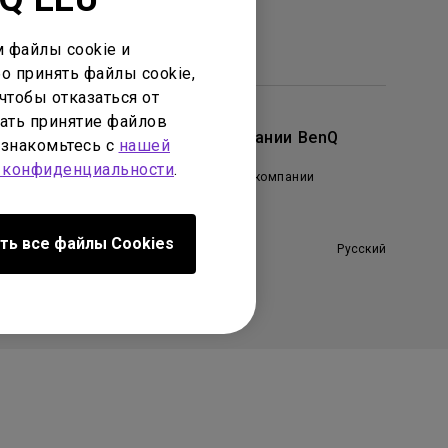
 файлы cookie и
о принять файлы cookie,
чтобы отказаться от
ать принятие файлов
Информация
О компании BenQ
ознакомьтесь с
нашей
 конфиденциальности
.
enQ AQCOLOR
Профиль компании
Новости
ть все файлы Сookies
Русский