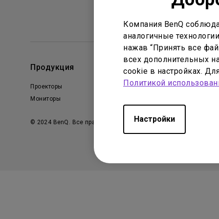
Компания BenQ соблюда
аналогичные технологии
нажав “Принять все файл
всех дополнительных на
Продукция
Решения
cookie в настройках. Д
Политикой использован
Проекторы
Образование
Мониторы
Бизнес
Настройки
© 2024 BenQ. Все права защищены
Политика конфиденц