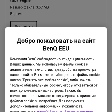
Язык:
English
Размер файла:
3.57 MB
Версия:
Просмотр
Добро пожаловать на сайт
BenQ EEU
Руководство пользователя
Компания BenQ соблюдает конфиденциальность
Руководство пользователя
Ваших данных. Мы используем файлы cookie и
аналогичные технологии, для удобства просмотра
Обновить:
2015/11/20
нашего сайта. Вы можете либо принять файлы cookie,
нажав “Принять все файлы cookie”, либо нажать
Язык:
Multi-Language
“Только обязательные cookie”, чтобы отказаться от
Размер файла:
19.76 MB
всех дополнительных настроек. Также, Вы
Версия:
самостоятельно можете отрегулировать принятие
файлов cookie в настройках. Для получения
дополнительной информации, пожалуйста,
Просмотр
ознакомьтесь с
нашей Политикой использования