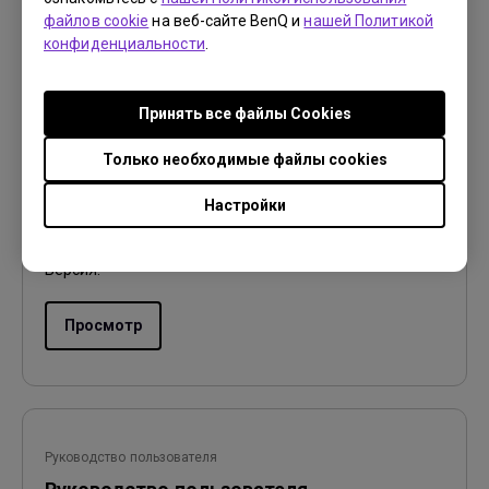
файлов cookie
на веб-сайте BenQ и
нашей Политикой
конфиденциальности
.
Руководство пользователя
Принять все файлы Сookies
User Manual
Только необходимые файлы cookies
Обновить:
2016/11/30
Настройки
Язык:
English
Размер файла:
4.86 MB
Версия:
Просмотр
Руководство пользователя