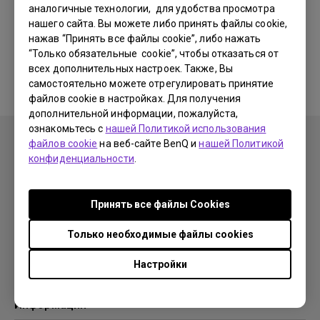
аналогичные технологии, для удобства просмотра
нашего сайта. Вы можете либо принять файлы cookie,
Соответствующее
нажав “Принять все файлы cookie”, либо нажать
“Только обязательные cookie”, чтобы отказаться от
руководство отсутствует
всех дополнительных настроек. Также, Вы
самостоятельно можете отрегулировать принятие
файлов cookie в настройках. Для получения
дополнительной информации, пожалуйста,
ознакомьтесь с
нашей Политикой использования
файлов cookie
на веб-сайте BenQ и
нашей Политикой
конфиденциальности
.
Продукция
Принять все файлы Сookies
Проекторы
Решения
Мониторы
Только необходимые файлы cookies
Образование
Поддержка
Бизнес
Настройки
Поддержка
Ресурсы
Загрузки
Проекционный калькулятор
Информация