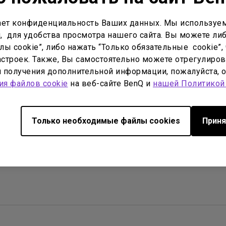
С регулировкой по высоте
С Android TV
ет конфиденциальность Ваших данных. Мы используем
, для удобства просмотра нашего сайта. Вы можете либ
С низкой задержкой вывода
ы cookie”, либо нажать “Только обязательные cookie”, 
строек. Также, Вы самостоятельно можете отрегулиров
ля получения дополнительной информации, пожалуйста, 
ия файлов cookie
на веб-сайте BenQ и
нашей Политикой
оводство пользователя
Программное 
Только необходимые файлы cookies
Приня
No related warranty information