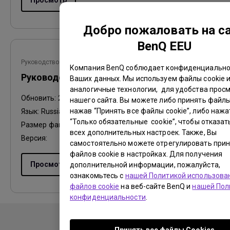
Просмотр
Добро пожаловать на с
BenQ EEU
Руководство пользователя
Компания BenQ соблюдает конфиденциально
Руководство пользователя
Ваших данных. Мы используем файлы cookie 
аналогичные технологии, для удобства прос
Обновить:
2011/04/08
нашего сайта. Вы можете либо принять файлы 
нажав “Принять все файлы cookie”, либо нажа
Язык:
Russian
“Только обязательные cookie”, чтобы отказат
Размер файла:
6.46 MB
всех дополнительных настроек. Также, Вы
Версия:
самостоятельно можете отрегулировать при
файлов cookie в настройках. Для получения
Просмотр
дополнительной информации, пожалуйста,
ознакомьтесь с
нашей Политикой использова
файлов cookie
на веб-сайте BenQ и
нашей Пол
конфиденциальности
.