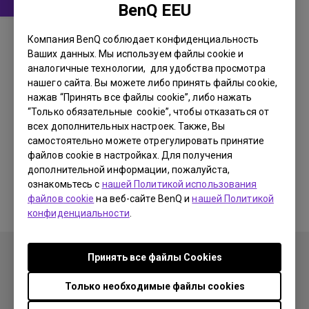
BenQ EEU
Программное обеспечение
Компания BenQ соблюдает конфиденциальность
DMS Local WW
Ваших данных. Мы используем файлы cookie и
аналогичные технологии, для удобства просмотра
OS:
Windows
нашего сайта. Вы можете либо принять файлы cookie,
OS Version:
нажав “Принять все файлы cookie”, либо нажать
Версия:
V 3.2.9.0
“Только обязательные cookie”, чтобы отказаться от
всех дополнительных настроек. Также, Вы
Обновить:
2025/07/10
самостоятельно можете отрегулировать принятие
Размер файла:
88.61 MB
файлов cookie в настройках. Для получения
дополнительной информации, пожалуйста,
Загрузки
ознакомьтесь с
нашей Политикой использования
файлов cookie
на веб-сайте BenQ и
нашей Политикой
конфиденциальности
.
Принять все файлы Сookies
Только необходимые файлы cookies
Продукция