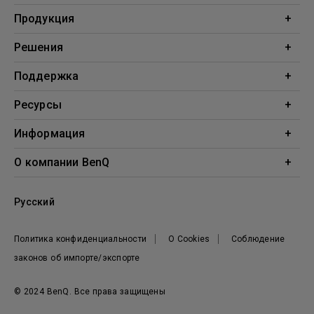
Продукция
Проекторы
Решения
Мониторы
Образование
Поддержка
Бизнес
Поддержка
Ресурсы
Загрузки
Проекционный калькулятор
Информация
База знаний
BenQ AQCOLOR
О компании BenQ
Профиль компании
Русский
Новости
Политика конфиденциальности
О Cookies
Соблюдение
законов об импорте/экспорте
© 2024 BenQ. Все права защищены