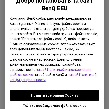
Добро пожаловать на сайт
Язык:
BenQ EEU
Размер файла:
972.55 KB
Версия:
0
Компания BenQ соблюдает конфиденциальность
Ваших данных. Мы используем файлы cookie и
Просмотр
аналогичные технологии, для удобства просмотра
нашего сайта. Вы можете либо принять файлы cookie,
нажав “Принять все файлы cookie”, либо нажать
“Только обязательные cookie”, чтобы отказаться от
всех дополнительных настроек. Также, Вы
самостоятельно можете отрегулировать принятие
Руководство пользователя
файлов cookie в настройках. Для получения
User Manual
дополнительной информации, пожалуйста,
ознакомьтесь с
нашей Политикой использования
Обновить:
2016/11/08
файлов cookie
на веб-сайте BenQ и
нашей Политикой
Язык:
English
конфиденциальности
.
Размер файла:
26.08 MB
Версия:
Принять все файлы Сookies
Просмотр
Только необходимые файлы cookies