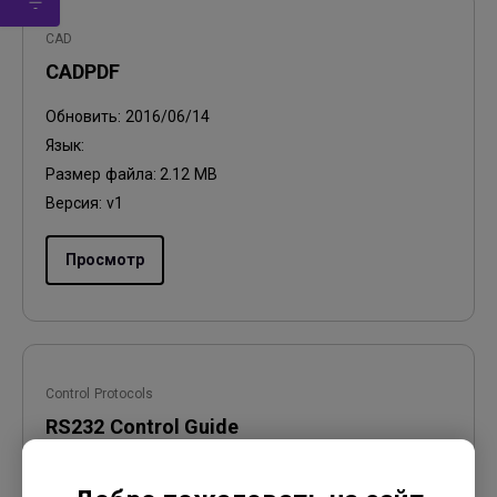
CAD
CADPDF
Обновить:
2016/06/14
Язык:
Размер файла:
2.12 MB
Версия:
v1
Просмотр
Control Protocols
RS232 Control Guide
Обновить:
2018/04/13