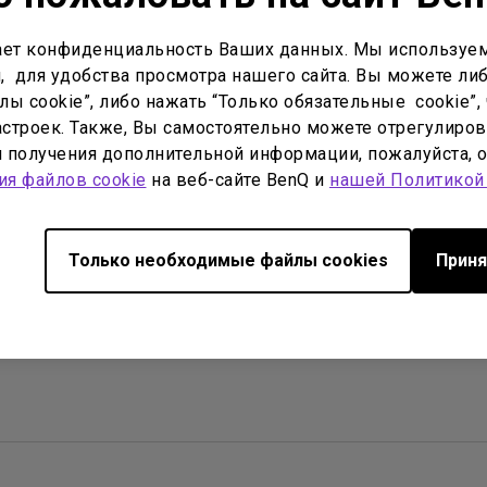
С регулировкой по высоте
С Android TV
ет конфиденциальность Ваших данных. Мы используем
, для удобства просмотра нашего сайта. Вы можете либ
С низкой задержкой вывода
ы cookie”, либо нажать “Только обязательные cookie”, 
строек. Также, Вы самостоятельно можете отрегулиров
ля получения дополнительной информации, пожалуйста, 
ия файлов cookie
на веб-сайте BenQ и
нашей Политикой
оводство пользователя
Программное 
Только необходимые файлы cookies
Приня
No related warranty information