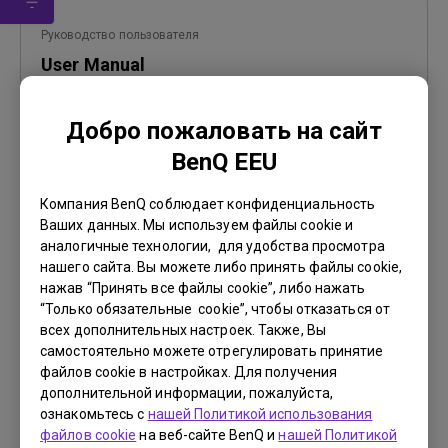
Руководство пользователя
User Manual
Обновить:
2006/10/20
Добро пожаловать на сайт
Язык:
English
BenQ EEU
Размер файла:
2.52 MB
Версия:
Компания BenQ соблюдает конфиденциальность
Ваших данных. Мы используем файлы cookie и
Просмотр
аналогичные технологии, для удобства просмотра
нашего сайта. Вы можете либо принять файлы cookie,
нажав “Принять все файлы cookie”, либо нажать
“Только обязательные cookie”, чтобы отказаться от
всех дополнительных настроек. Также, Вы
самостоятельно можете отрегулировать принятие
Руководство пользователя
файлов cookie в настройках. Для получения
Руководство пользователя
дополнительной информации, пожалуйста,
ознакомьтесь с
нашей Политикой использования
Обновить:
2006/10/20
файлов cookie
на веб-сайте BenQ и
нашей Политикой