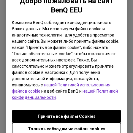
Добро пожаловать на сайт
Язык:
Multi-Language
BenQ EEU
Размер файла:
10.01 MB
Версия:
Компания BenQ соблюдает конфиденциальность
Ваших данных. Мы используем файлы cookie и
Просмотр
аналогичные технологии, для удобства просмотра
нашего сайта. Вы можете либо принять файлы cookie,
нажав “Принять все файлы cookie”, либо нажать
“Только обязательные cookie”, чтобы отказаться от
всех дополнительных настроек. Также, Вы
самостоятельно можете отрегулировать принятие
Руководство пользователя
файлов cookie в настройках. Для получения
Руководство пользователя
дополнительной информации, пожалуйста,
ознакомьтесь с
нашей Политикой использования
Обновить:
2014/11/13
файлов cookie
на веб-сайте BenQ и
нашей Политикой
Язык:
Russian
конфиденциальности
.
Размер файла:
13.99 MB
Версия:
Принять все файлы Сookies
Просмотр
Только необходимые файлы cookies