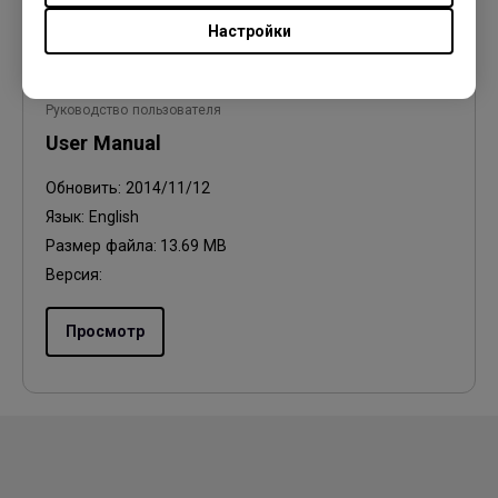
Настройки
Руководство пользователя
User Manual
Обновить:
2014/11/12
Язык:
English
Размер файла:
13.69 MB
Версия:
Просмотр