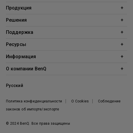
Продукция
Проекторы
Решения
Мониторы
Образование
Поддержка
Бизнес
Поддержка
Ресурсы
Загрузки
Проекционный калькулятор
Информация
База знаний
BenQ AQCOLOR
О компании BenQ
Профиль компании
Русский
Новости
Политика конфиденциальности
О Cookies
Соблюдение
законов об импорте/экспорте
© 2024 BenQ. Все права защищены